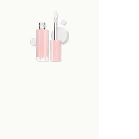
Isostearic Acid, Citrus Limon (Lemon)
Peel Oil, Dehydroacetic Acid,
Lavandula Angustifolia (Lavender) Oil,
Polyglyceryl-3 Polyricinoleate,
Ocimum Basilicum (Basil) Oil,
Anemarrhena Asphodeloides Root
Extract, Carthamus Tinctorius
(Safflower) Seed Oil, Centella Asiatica
Leaf Water, Water, Glycerin,
Tocopherol, Caprylic/Capric
Triglyceride, Hydrogenated Lecithin,
1,2-Hexanediol, Ceramide NP, Soluble
Collagen, Hydroxyacetophenone,
Sodium Stearoyl Glutamate,
Limonene, Linalool, Citral