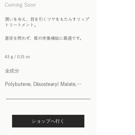
Coming Soon
潤いを与え、目を引くツヤをもたらすリップ
トリートメント。
昼夜を問わず、唇の栄養補給に最適です。
4.5 g / 0.15 oz
全成分
Polybutene, Diisostearyl Malate,
Octyldodecanol, Hydrogenated
Polyisobutene, Tridecyl Trimellitate,
Silica Dimethyl Silylate, Sorbitan
Isostearate, Menthol,
Polyhydroxystearic Acid, Lecithin,
ショップへ行く
Tocopheryl Acetate, Ethylhexyl
Palmitate, Isopropyl Myristate,