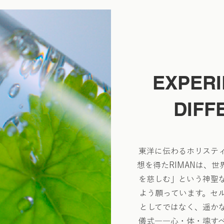
EXPERI
DIFF
東洋に伝わるホリステ
想を得たRIMANは、
を慈しむ」という神聖
よう願っています。セ
としてではなく、遥か
儀式――心・体・魂す