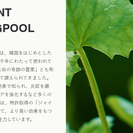
NT
GPOOL
サ）は、韓国をはじめとした
千年にわたって使われて
生命の奇跡の霊薬」とも称
て讃えられてきました。
生効果で知られ、炎症を鎮
アを強化するなど多くの
Nは、特許取得の「ジャイ
として、より高い効果をもつ
注力しています。