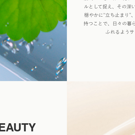
ルとして捉え、その深
穏やかに“立ち止まり”
持つことで、日々の暮
ふれるようサ
BEAUTY